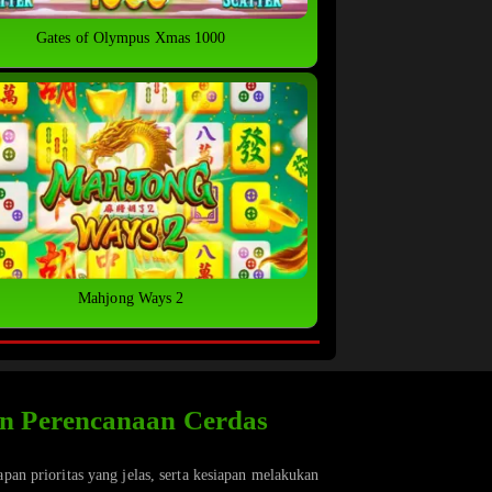
Gates of Olympus Xmas 1000
Mahjong Ways 2
n Perencanaan Cerdas
an prioritas yang jelas, serta kesiapan melakukan