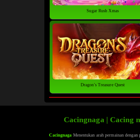
Sugar Rush Xmas
Dragon's Treasure Quest
Cacingnaga | Cacing
Cacingnaga
Menentukan arah permainan dengan per