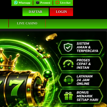
Whatsapp
Promosi
Livechat
DAFTAR
LOGIN
L
LIVE CASINO