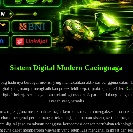
Sistem Digital Modern Cacingnaga
ng hadirnya berbagai inovasi yang memudahkan aktivitas pengguna dalam keh
igital yang mampu menghadirkan proses lebih cepat, praktis, dan efisien.
Cac
igital bekerja serta bagaimana teknologi modern dapat mendukung pengala
layanan yang tersedia.
inkan pengguna menikmati berbagai kemudahan dalam mengakses informasi d
rbaru mengenai perkembangan teknologi, pembaruan sistem, serta berbaga
istem digital juga membantu pengguna beradaptasi dengan perubahan teknologi
ngguna dapat memperoleh wawasan yang lebih luas mengenai manfaat dan perk