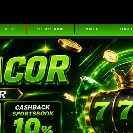
SLOTS
SPORTSBOOK
POKER
TOGE